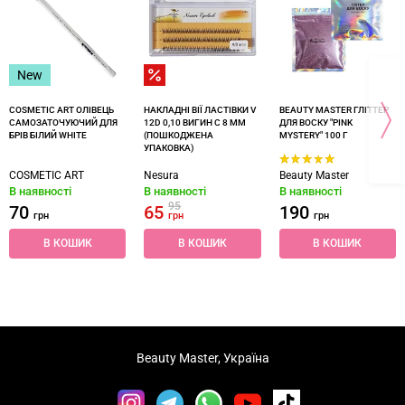
New
COSMETIC ART ОЛІВЕЦЬ
НАКЛАДНІ ВІЇ ЛАСТІВКИ V
BEAUTY MASTER ГЛІТТЕР
САМОЗАТОЧУЮЧИЙ ДЛЯ
12D 0,10 ВИГИН C 8 ММ
ДЛЯ ВОСКУ "PINK
БРІВ БІЛИЙ WHITE
(ПОШКОДЖЕНА
MYSTERY" 100 Г
УПАКОВКА)
COSMETIC ART
Nesura
Beauty Master
В наявності
В наявності
В наявності
95
70
65
190
грн
грн
грн
В КОШИК
В КОШИК
В КОШИК
Beauty Master, Україна