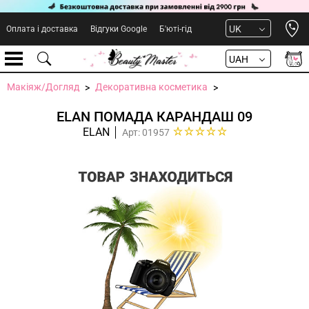
Open 
UK
Оплата і доставка
Відгуки Google
Б'юті-гід
UAH
Макіяж/Догляд
Декоративна косметика
ELAN ПОМАДА КАРАНДАШ 09
ELAN
Арт: 01957