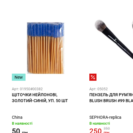
New
Арт: 01950#00382
Арт: 05052
ЩІТОЧКИ НЕЙЛОНОВІ,
ПЕНЗЕЛЬ ДЛЯ РУМ’Я
ЗОЛОТИЙ-СИНІЙ, УП. 50 ШТ
BLUSH BRUSH #99 BL
China
SEPHORA-replica
В наявності
В наявності
350
50
250
грн
грн