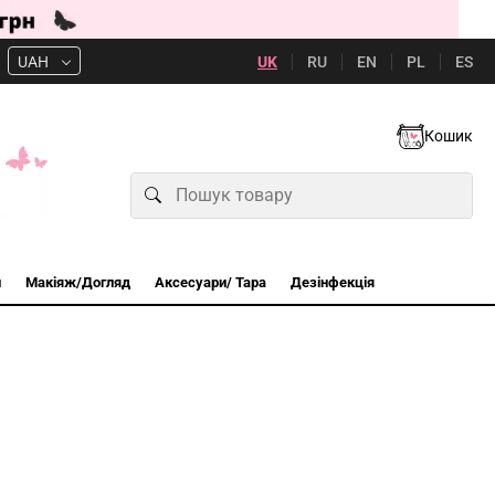
UK
RU
EN
PL
ES
UAH
Кошик
и
Макіяж/Догляд
Аксесуари/ Тара
Дезінфекція