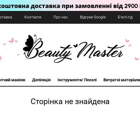
оставка
Контакти
Про нас
Відгуки Google
Б'юті-гід
нтний макіяж
Депіляція
Інструменти/ Пензлі
Витратні матеріал
Сторінка не знайдена