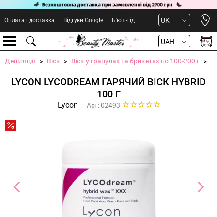
Open 
UK
Оплата і доставка
Відгуки Google
Б'юті-гід
UAH
Депіляція
Віск
Віск у гранулах та брикетах по 100-200 г
LYCON LYCODREAM ГАРЯЧИЙ ВІСК HYBRID
100 Г
Lycon
Арт: 02493