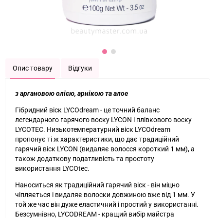
Опис товару
Відгуки
з аргановою олією, арнікою та алое
Гібридний віск LYCOdream - це точний баланс
легендарного гарячого воску LYCON і плівкового воску
LYCOTEC. Низькотемпературний віск LYCOdream
пропонує ті ж характеристики, що дає традиційний
гарячий віск LYCON (видаляє волосся короткий 1 мм), а
також додаткову податливість та простоту
використання LYCOtec.
Наноситься як традиційний гарячий віск - він міцно
чіпляється і видаляє волоски довжиною вже від 1 мм. У
той же час він дуже еластичний і простий у використанні.
Безсумнівно, LYCODREAM - кращий вибір майстра