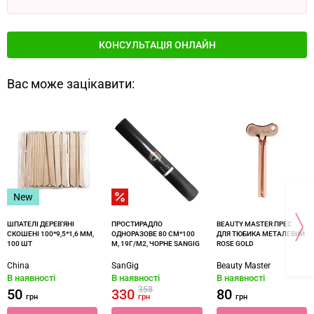
КОНСУЛЬТАЦІЯ ОНЛАЙН
Вас може зацікавити:
New
ШПАТЕЛІ ДЕРЕВ'ЯНІ
ПРОСТИРАДЛО
BEAUTY MASTER ПРЕС
СКОШЕНІ 100*9,5*1,6 ММ,
ОДНОРАЗОВЕ 80 СМ*100
ДЛЯ ТЮБИКА МЕТАЛЕВИЙ
100 ШТ
М, 19Г/М2, ЧОРНЕ SANGIG
ROSE GOLD
China
SanGig
Beauty Master
В наявності
В наявності
В наявності
358
50
330
80
грн
грн
грн