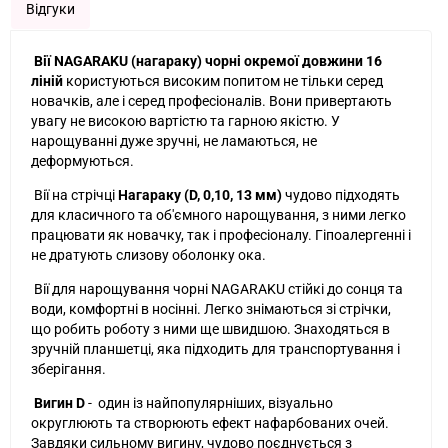
Відгуки
Вії NAGARAKU (нагараку) чорні окремої довжини 16
ліній
користуються високим попитом не тільки серед
новачків, але і серед професіоналів. Вони привертають
увагу не високою вартістю та гарною якістю.
У
нарощуванні дуже зручні, не ламаються, не
деформуються.
Вії на стрічці
Нагараку (D, 0,10, 13 мм)
чудово підходять
для класичного та об'ємного нарощування, з ними легко
працювати як новачку, так і професіоналу.
Гіпоалергенні і
не дратують слизову оболонку ока.
Вії для нарощування чорні NAGARAKU стійкі до сонця та
води, комфортні в носінні. Легко знімаються зі стрічки,
що робить роботу з ними ще швидшою. Знаходяться в
зручній планшетці, яка підходить для транспортування і
зберігання.
Вигин D
- один із найпопулярніших, візуально
округлюють та створюють ефект нафарбованих очей.
Завдяки сильному вигину, чудово поєднується з