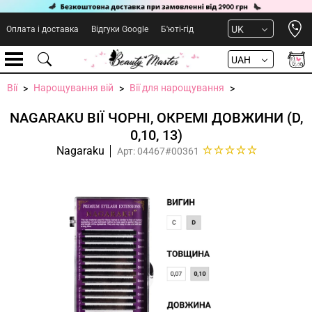
Open 
UK
Оплата і доставка
Відгуки Google
Б'юті-гід
UAH
Вії
Нарощування вій
Вії для нарощування
NAGARAKU ВІЇ ЧОРНІ, ОКРЕМІ ДОВЖИНИ (D,
0,10, 13)
Nagaraku
Арт: 04467#00361