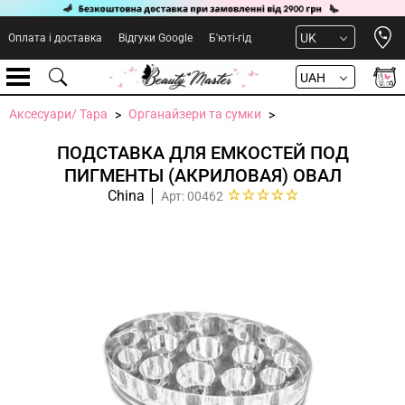
Open 
UK
Оплата і доставка
Відгуки Google
Б'юті-гід
UAH
Аксесуари/ Тара
Органайзери та сумки
ПОДСТАВКА ДЛЯ ЕМКОСТЕЙ ПОД
ПИГМЕНТЫ (АКРИЛОВАЯ) ОВАЛ
China
Арт: 00462