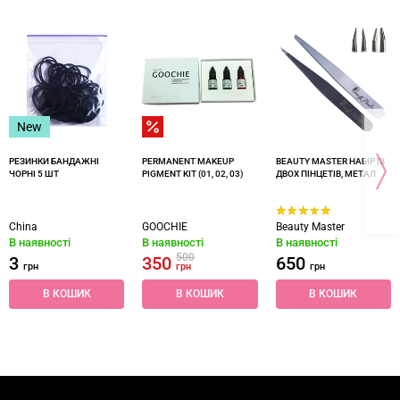
New
РЕЗИНКИ БАНДАЖНІ
PERMANENT MAKEUP
BEAUTY MASTER НАБІР ІЗ
ЧОРНІ 5 ШТ
PIGMENT KIT (01, 02, 03)
ДВОХ ПІНЦЕТІВ, МЕТАЛ
China
GOOCHIE
Beauty Master
В наявності
В наявності
В наявності
500
3
350
650
грн
грн
грн
В КОШИК
В КОШИК
В КОШИК