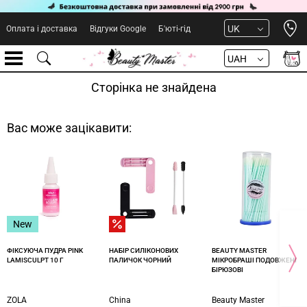
Open 
UK
Оплата і доставка
Відгуки Google
Б'юті-гід
UAH
Сторінка не знайдена
Вас може зацікавити:
New
ФІКСУЮЧА ПУДРА PINK
НАБІР СИЛІКОНОВИХ
BEAUTY MASTER
LAMISCULPT 10 Г
ПАЛИЧОК ЧОРНИЙ
МІКРОБРАШІ ПОДОВЖЕНІ
БІРЮЗОВІ
ZOLA
China
Beauty Master