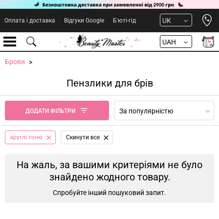
Open 
UK
Оплата і доставка
Відгуки Google
Б'юті-гід
UAH
Брови
Пензлики для брів
За популярністю
ДОДАТИ ФІЛЬТРИ
круглі тонкі
Cкинути все
На жаль, за вашими критеріями не було
знайдено жодного товару.
Спробуйте інший пошуковий запит.