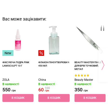
Вас може зацікавити:
New
ФІКСУЮЧА ПУДРА PINK
ФЛАКОН ПІНОУТВОРЮВАЧ
BEAUTY MASTER ПІНЦЕТ
LAMISCULPT 10 Г
450 МЛ
ДЛЯ БРІВ ТОЧКОВИЙ,
МЕТАЛ
ZOLA
China
Beauty Master
В наявності
В наявності
В наявності
100
550
60
350
грн
грн
грн
В КОШИК
В КОШИК
В КОШИК