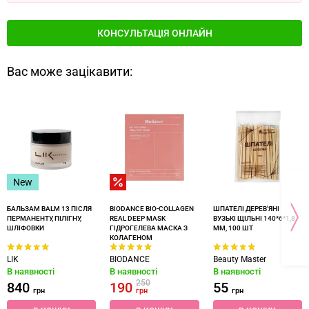
КОНСУЛЬТАЦІЯ ОНЛАЙН
Вас може зацікавити:
New
БАЛЬЗАМ BALM 13 ПІСЛЯ
BIODANCE BIO-COLLAGEN
ШПАТЕЛІ ДЕРЕВ'ЯНІ
ПЕРМАНЕНТУ, ПІЛІГНУ,
REAL DEEP MASK
ВУЗЬКІ ЩІЛЬНІ 140*6*1,8
ШЛІФОВКИ
ГІДРОГЕЛЕВА МАСКА З
ММ, 100 ШТ
КОЛАГЕНОМ
LIK
BIODANCE
Beauty Master
В наявності
В наявності
В наявності
250
840
190
55
грн
грн
грн