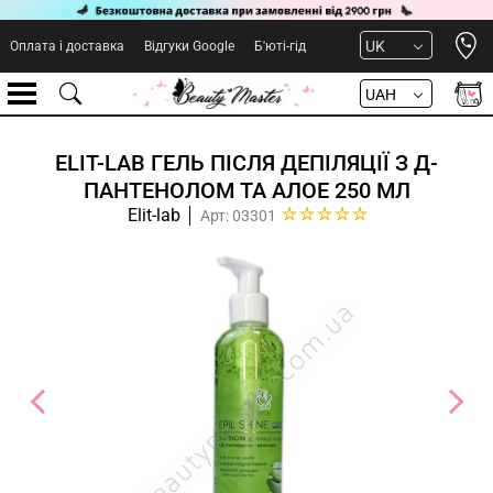
Open 
UK
Оплата і доставка
Відгуки Google
Б'юті-гід
UAH
ELIT-LAB ГЕЛЬ ПІСЛЯ ДЕПІЛЯЦІЇ З Д-
ПАНТЕНОЛОМ ТА АЛОЕ 250 МЛ
Elit-lab
Арт: 03301