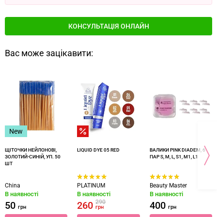
КОНСУЛЬТАЦІЯ ОНЛАЙН
Вас може зацікавити:
New
ЩІТОЧКИ НЕЙЛОНОВІ,
LIQUID DYE 05 RED
ВАЛИКИ PINK DIADEM, 6
ЗОЛОТИЙ-СИНІЙ, УП. 50
ПАР S, M, L, S1, M1, L1
ШТ
China
PLATINUM
Beauty Master
В наявності
В наявності
В наявності
290
50
260
400
грн
грн
грн