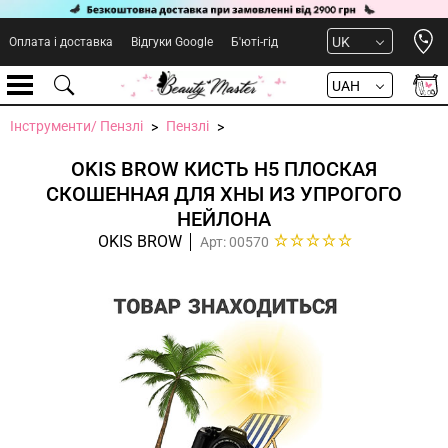
Open 
UK
Оплата і доставка
Відгуки Google
Б'юті-гід
UAH
Інструменти/ Пензлі
Пензлі
OKIS BROW КИСТЬ H5 ПЛОСКАЯ
СКОШЕННАЯ ДЛЯ ХНЫ ИЗ УПРОГОГО
НЕЙЛОНА
OKIS BROW
Арт: 00570