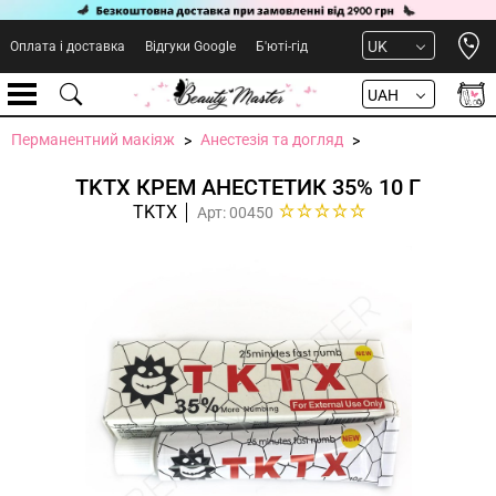
Open 
UK
Оплата і доставка
Відгуки Google
Б'юті-гід
UAH
Перманентний макіяж
Анестезія та догляд
TKTX КРЕМ АНЕСТЕТИК 35% 10 Г
TKTX
Арт: 00450