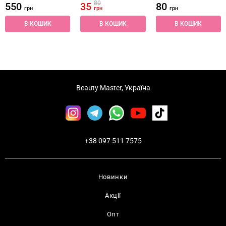
80
550
35
80
грн
грн
грн
В КОШИК
В КОШИК
В КОШИК
Beauty Master, Україна
+38 097 511 7575
Новинки
Акції
Опт