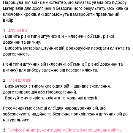
Нарощування вій - це мистецтво, що вимагає уважного підбору
матеріалів для досягнення бездоганного результату. Ось кілька
ключових кроків, які допоможуть вам зробити правильний
вибір:
1.
Штучні вії
:
- Вивчіть різні типи штучних вій – класичні, об'ємні, різної
довжини та вигину.
- Виберіть матеріал штучних вій, враховуючи переваги клієнта та
довговічність.
Різні типи штучних вій (класичні, об'ємні вії, різної довжини та
вигину) для вибору залежно від переваг клієнта.
2.
Клей для вій
:
- Визначтеся з типом клею для вій – швидке зчеплення,
довготривала дія або гіпоалергенний.
- Врахуйте чутливість клієнта та можливі алергії.
Рекомендкємо саме ці клеї для нарощування вій, що
забезпечують надійне та безпечне прикріплення штучних вій до
натуральних:
3.
Професійні інструменти для майстра з нарощування вій та