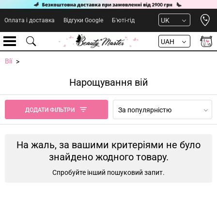
Open 
UK
Оплата і доставка
Відгуки Google
Б'юті-гід
UAH
Вії
Нарощування вій
За популярністю
ДОДАТИ ФІЛЬТРИ
На жаль, за вашими критеріями не було
знайдено жодного товару.
Спробуйте інший пошуковий запит.