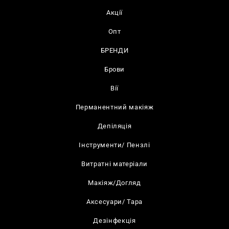
Акції
Опт
БРЕНДИ
Брови
Вії
Перманентний макіяж
Депіляція
Інструменти/ Пензлі
Витратні матеріали
Макіяж/Догляд
Аксесуари/ Тара
Дезінфекція