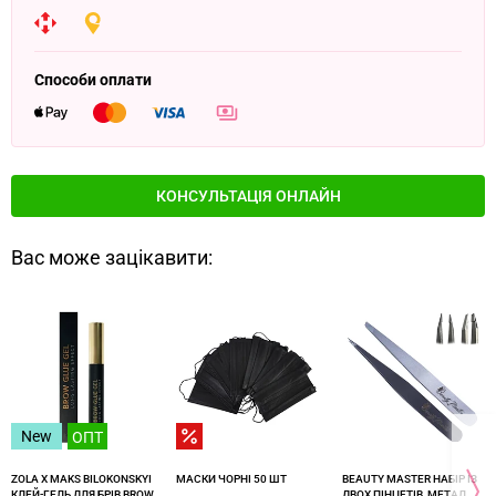
Способи оплати
КОНСУЛЬТАЦІЯ ОНЛАЙН
Вас може зацікавити:
New
ОПТ
ZOLA X MAKS BILOKONSKYI
МАСКИ ЧОРНІ 50 ШТ
BEAUTY MASTER НАБІР ІЗ
КЛЕЙ-ГЕЛЬ ДЛЯ БРІВ BROW
ДВОХ ПІНЦЕТІВ, МЕТАЛ