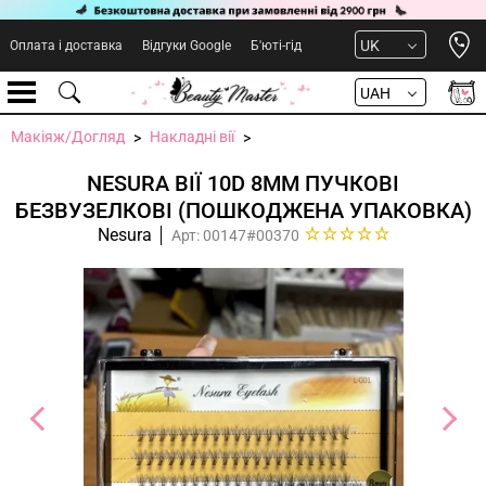
Open 
UK
Оплата і доставка
Відгуки Google
Б'юті-гід
UAH
Макіяж/Догляд
Накладні вії
NESURA ВІЇ 10D 8ММ ПУЧКОВІ
БЕЗВУЗЕЛКОВІ (ПОШКОДЖЕНА УПАКОВКА)
Nesura
Арт: 00147#00370