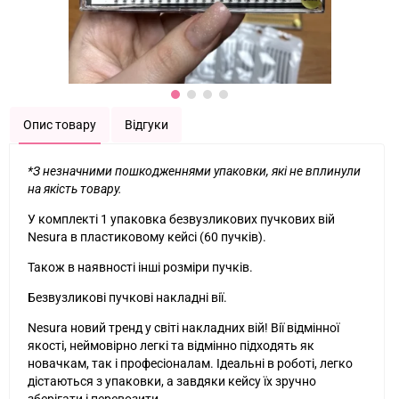
Опис товару
Відгуки
*З незначними пошкодженнями упаковки,
які не вплинули
на якість товару
.
У комплекті 1 упаковка безвузликових пучкових вій
Nesura в пластиковому кейсі (60 пучків).
Також в наявності інші розміри пучків.
Безвузликові пучкові накладні вії.
Nesura новий тренд у світі накладних вій! Вії відмінної
якості, неймовірно легкі та відмінно підходять як
новачкам, так і професіоналам. Ідеальні в роботі, легко
дістаються з упаковки, а завдяки кейсу їх зручно